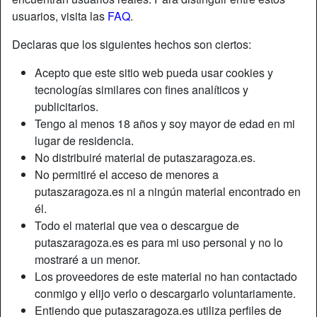
usuarios, visita las
FAQ
.
Declaras que los siguientes hechos son ciertos:
Acepto que este sitio web pueda usar cookies y
tecnologías similares con fines analíticos y
publicitarios.
Tengo al menos 18 años y soy mayor de edad en mi
lugar de residencia.
No distribuiré material de putaszaragoza.es.
No permitiré el acceso de menores a
putaszaragoza.es ni a ningún material encontrado en
él.
Apodo:
Deadlyp0ison
Todo el material que vea o descargue de
Edad:
39
putaszaragoza.es es para mi uso personal y no lo
País:
España
mostraré a un menor.
Provincia:
Zaragoza
Los proveedores de este material no han contactado
Género:
Mujer
conmigo y elijo verlo o descargarlo voluntariamente.
Sexualidad:
Hetero
Entiendo que putaszaragoza.es utiliza perfiles de