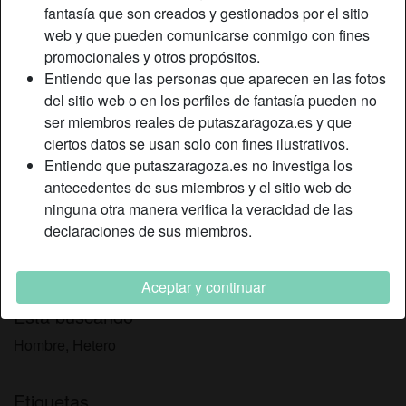
Color de cabello:
Oscuro
fantasía que son creados y gestionados por el sitio
Color de ojos:
Marrón
web y que pueden comunicarse conmigo con fines
promocionales y otros propósitos.
Peso:
51 Kg
Entiendo que las personas que aparecen en las fotos
Afeitado:
Sí
del sitio web o en los perfiles de fantasía pueden no
Fumador:
Sí
ser miembros reales de putaszaragoza.es y que
ciertos datos se usan solo con fines ilustrativos.
Descripción
person_pin
Entiendo que putaszaragoza.es no investiga los
antecedentes de sus miembros y el sitio web de
Que lata, siempre me aburre el mismo sexo de siempre, en
ninguna otra manera verifica la veracidad de las
casa, en la misma cama y con las mismas posiciones.
declaraciones de sus miembros.
Necesito a alguien a quien le guste follar en lugares
extraños. ¿Eres, quizás, un habitual del sexo en lugares
insólitos?
Aceptar y continuar
Está buscando
Hombre, Hetero
Etiquetas